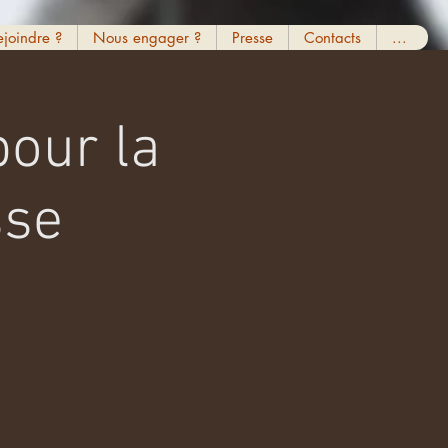
ejoindre ?
Nous engager ?
Presse
Contacts
...
pour la
sse