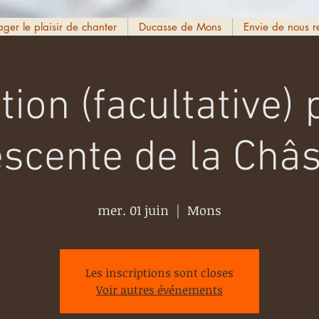
ager le plaisir de chanter
Ducasse de Mons
Envie de nous r
tion (facultative) 
scente de la Châ
mer. 01 juin
  |  
Mons
Les inscriptions sont closes
Voir autres événements