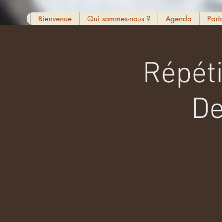
Bienvenue
Qui sommes-nous ?
Agenda
Part
Répéti
De