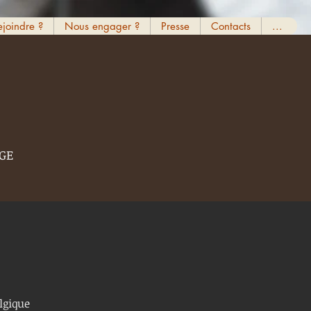
ejoindre ?
Nous engager ?
Presse
Contacts
...
GE
lgique