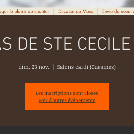
ager le plaisir de chanter
Ducasse de Mons
Envie de nous r
S DE STE CECILE
dim. 23 nov.
  |  
Salons cardi (Cuesmes)
Les inscriptions sont closes
Voir d'autres événements