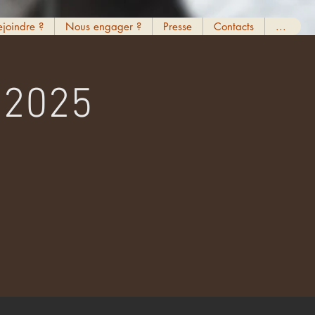
ejoindre ?
Nous engager ?
Presse
Contacts
...
 2025