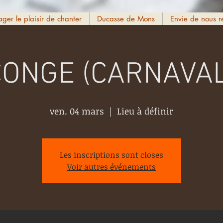
ager le plaisir de chanter
Ducasse de Mons
Envie de nous r
CONGE (CARNAVAL
ven. 04 mars
  |  
Lieu à définir
Les inscriptions sont closes
Voir autres événements