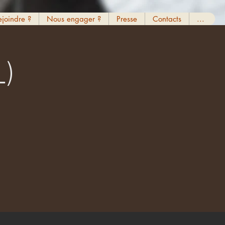
ejoindre ?
Nous engager ?
Presse
Contacts
...
)